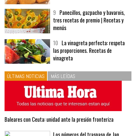
9
Panecillos, gazpacho y bavarois,
tres recetas de premio | Recetas y
menús
10
La vinagreta perfecta: respeta
las proporciones. Recetas de
vinagreta
ÚLTIMAS NOTICIAS
MÁS LEÍDAS
Baleares con Ceuta: unidad ante la presión fronteriza
Los números del traspaso de Jan