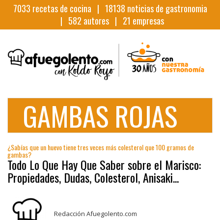
7033
recetas de cocina |
18138
noticias de gastronomia
|
582
autores |
21
empresas
GAMBAS ROJAS
¿Sabías que un huevo tiene tres veces más colesterol que 100 gramos de
gambas?
Todo Lo Que Hay Que Saber sobre el Marisco:
Propiedades, Dudas, Colesterol, Anisaki...
Redacción Afuegolento.com