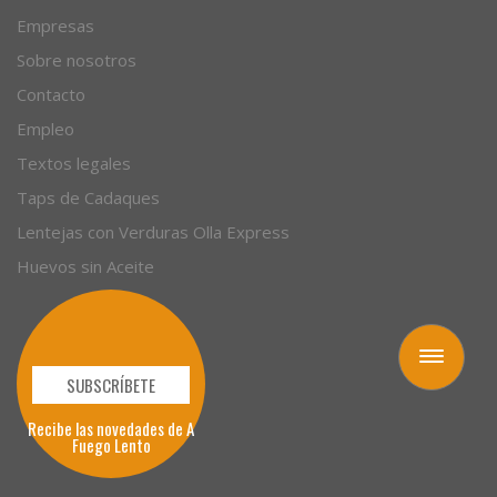
Empresas
Sobre nosotros
Contacto
Empleo
Textos legales
Taps de Cadaques
Lentejas con Verduras Olla Express
Huevos sin Aceite
Toggle
navigation
SUBSCRÍBETE
Recibe las novedades de A
Fuego Lento