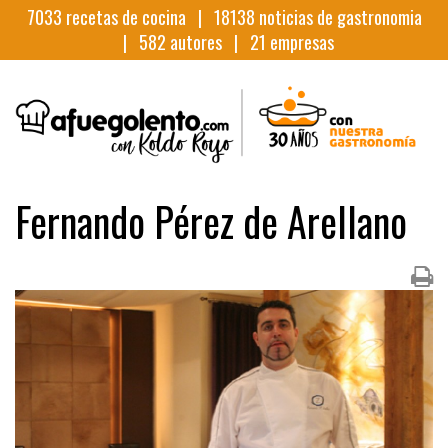
7033
recetas de cocina |
18138
noticias de gastronomia
|
582
autores |
21
empresas
Fernando Pérez de Arellano