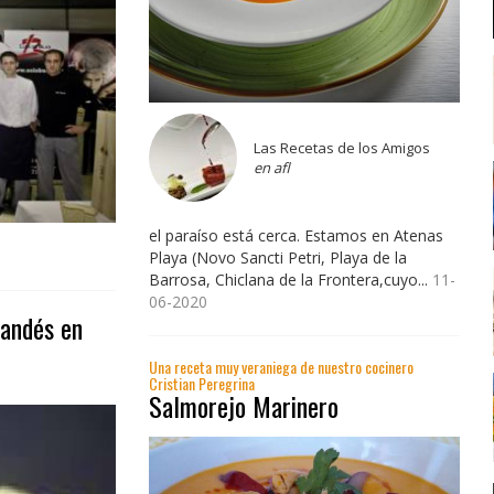
Las Recetas de los Amigos
en afl
el paraíso está cerca. Estamos en Atenas
Playa (Novo Sancti Petri, Playa de la
Barrosa, Chiclana de la Frontera,cuyo...
11-
06-2020
landés en
Una receta muy veraniega de nuestro cocinero
Cristian Peregrina
Salmorejo Marinero