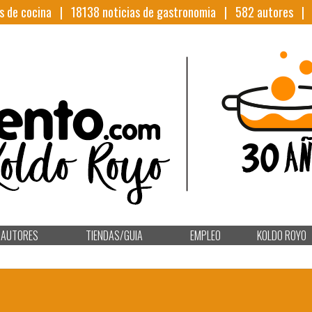
s de cocina |
18138
noticias de gastronomia |
582
autores 
AUTORES
TIENDAS/GUIA
EMPLEO
KOLDO ROYO