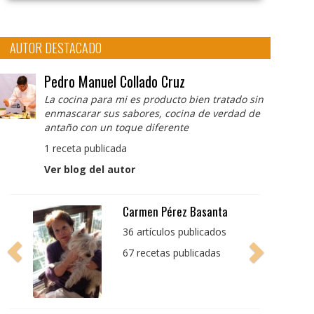
AUTOR DESTACADO
Pedro Manuel Collado Cruz
La cocina para mi es producto bien tratado sin
enmascarar sus sabores, cocina de verdad de
antaño con un toque diferente
1 receta publicada
Ver blog del autor
Pedro Manuel Collado
Cruz
La cocina para mi es
producto bien tratado
sin enmascarar sus
sabores, cocina de
verdad de antaño con