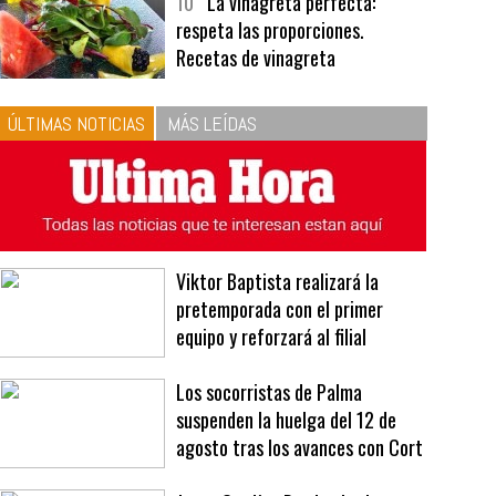
bavarois, tres recetas de premio |
Recetas y menús
10
La vinagreta perfecta:
respeta las proporciones.
Recetas de vinagreta
ÚLTIMAS NOTICIAS
MÁS LEÍDAS
Viktor Baptista realizará la
pretemporada con el primer
equipo y reforzará al filial
Los socorristas de Palma