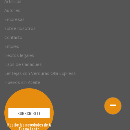
Artículos
Autores
Empresas
Sobre nosotros
Contacto
Empleo
Textos legales
Taps de Cadaques
Lentejas con Verduras Olla Express
Huevos sin Aceite
Toggle
navigation
SUBSCRÍBETE
Recibe las novedades de A
Fuego Lento