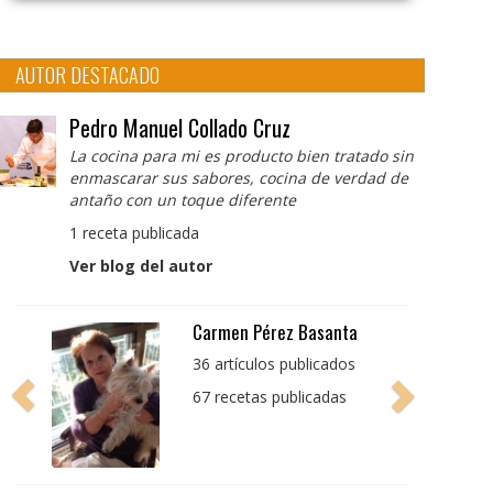
AUTOR DESTACADO
Pedro Manuel Collado Cruz
La cocina para mi es producto bien tratado sin
enmascarar sus sabores, cocina de verdad de
antaño con un toque diferente
1 receta publicada
Ver blog del autor
Pedro Manuel Collado
Cruz
La cocina para mi es
producto bien tratado
sin enmascarar sus
sabores, cocina de
verdad de antaño con