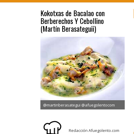
Kokotxas de Bacalao con
Berberechos Y Cebollino
(Martín Berasateguii)
@martinberasategui @afuegolentocom
Redacción Afuegolento.com