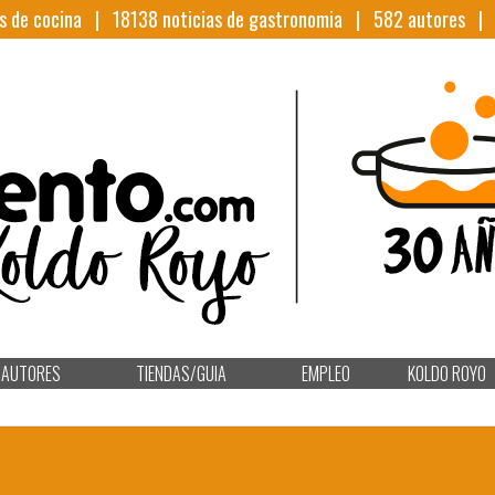
s de cocina |
18138
noticias de gastronomia |
582
autores 
AUTORES
TIENDAS/GUIA
EMPLEO
KOLDO ROYO