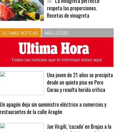
bavarois, tres recetas de premio |
Recetas y menús
10
La vinagreta perfecta:
respeta las proporciones.
Recetas de vinagreta
ÚLTIMAS NOTICIAS
MÁS LEÍDAS
Una joven de 21 años se precipita
desde un quinto piso en Pere
Garau y resulta herida crítica
Un apagón deja sin suministro eléctrico a comercios y