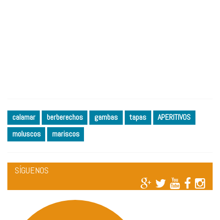
calamar
berberechos
gambas
tapas
APERITIVOS
moluscos
mariscos
SÍGUENOS