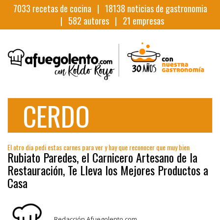
7033
recetas de cocina |
18138
noticias de gastronomia
|
582
autores |
21
empresas
CERDO
El otro dia pedi estas carnes para ver y hay que reconocer que muy bien
Rubiato Paredes, el Carnicero Artesano de la
Restauración, Te Lleva los Mejores Productos a
Casa
Redacción Afuegolento.com