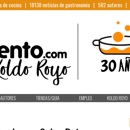
s de cocina |
18138
noticias de gastronomia |
582
autores 
AUTORES
TIENDAS/GUIA
EMPLEO
KOLDO ROYO