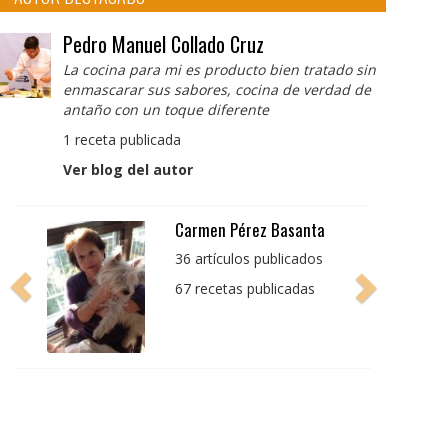
Pedro Manuel Collado Cruz
La cocina para mi es producto bien tratado sin
enmascarar sus sabores, cocina de verdad de
antaño con un toque diferente
1 receta publicada
Ver blog del autor
Pedro Manuel Collado
Cruz
La cocina para mi es
producto bien tratado
sin enmascarar sus
sabores, cocina de
verdad de antaño con
un toque diferente
1 receta publicada