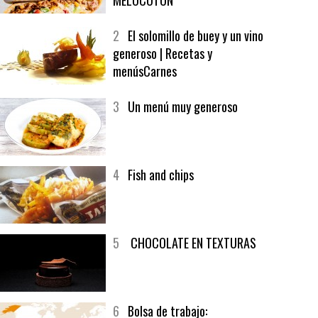
1
CRUNCH WRAP SUPREME CON
SOFRITO DE TOMATE AL CAFÉ Y
MELOCOTÓN
2
El solomillo de buey y un vino
generoso | Recetas y
menúsCarnes
3
Un menú muy generoso
4
Fish and chips
5
CHOCOLATE EN TEXTURAS