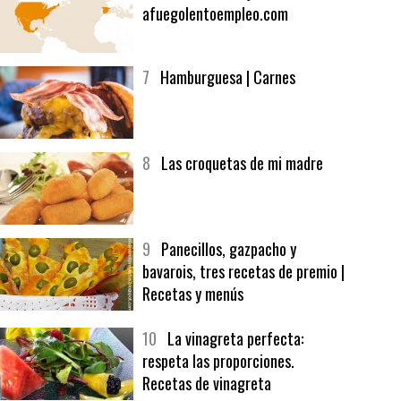
6
Bolsa de trabajo:
afuegolentoempleo.com
7
Hamburguesa | Carnes
8
Las croquetas de mi madre
9
Panecillos, gazpacho y
bavarois, tres recetas de premio |
Recetas y menús