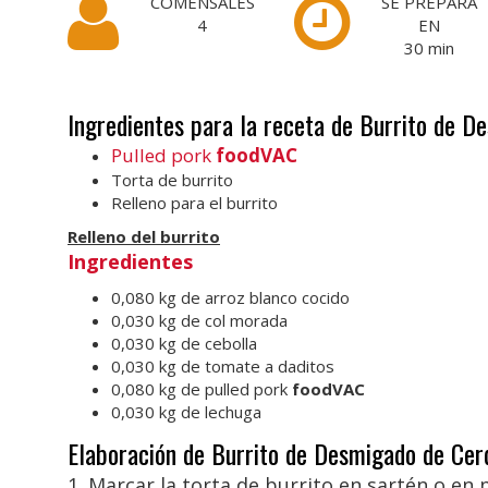
COMENSALES
SE PREPARA
4
EN
30
min
Ingredientes para la receta de Burrito de D
Pulled pork
foodVAC
Torta de burrito
Relleno para el burrito
Relleno del burrito
Ingredientes
0,080 kg de arroz blanco cocido
0,030 kg de col morada
0,030 kg de cebolla
0,030 kg de tomate a daditos
0,080 kg de pulled pork
foodVAC
0,030 kg de lechuga
Elaboración de Burrito de Desmigado de Cer
1. Marcar la torta de burrito en sartén o en 