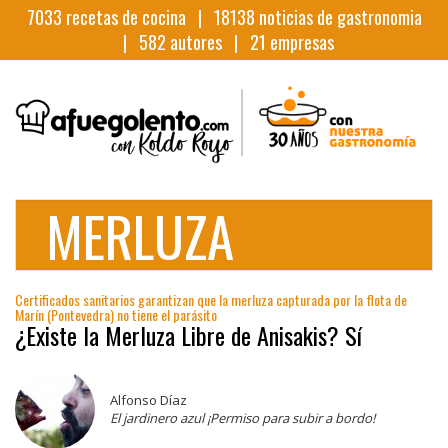
7033
recetas de cocina |
18138
noticias de gastronomia
|
582
autores |
21
empresas
MERLUZA
Certificados sanitarios garantizan que la merluza capturada por la flota de
Marín (Pontevedra) no tiene el parásito
¿Existe la Merluza Libre de Anisakis? Sí
Alfonso Díaz
El jardinero azul ¡Permiso para subir a bordo!