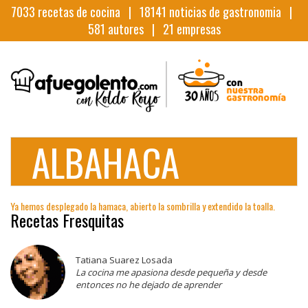
7033
recetas de cocina |
18141
noticias de gastronomia |
581
autores |
21
empresas
ALBAHACA
Ya hemos desplegado la hamaca, abierto la sombrilla y extendido la toalla.
Recetas Fresquitas
Tatiana Suarez Losada
La cocina me apasiona desde pequeña y desde
entonces no he dejado de aprender