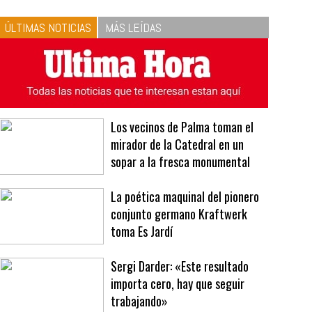
10
La vinagreta perfecta:
respeta las proporciones.
Recetas de vinagreta
ÚLTIMAS NOTICIAS
MÁS LEÍDAS
Los vecinos de Palma toman el
mirador de la Catedral en un
sopar a la fresca monumental
La poética maquinal del pionero
conjunto germano Kraftwerk
toma Es Jardí