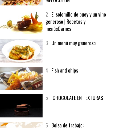
1
CRUNCH WRAP SUPREME CON
SOFRITO DE TOMATE AL CAFÉ Y
MELOCOTÓN
2
El solomillo de buey y un vino
generoso | Recetas y
menúsCarnes
3
Un menú muy generoso
4
Fish and chips
5
CHOCOLATE EN TEXTURAS