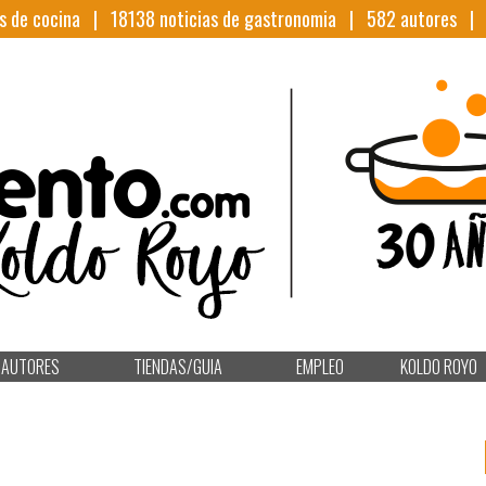
s de cocina |
18138
noticias de gastronomia |
582
autores 
AUTORES
TIENDAS/GUIA
EMPLEO
KOLDO ROYO