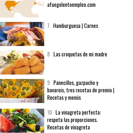
6
Bolsa de trabajo:
afuegolentoempleo.com
7
Hamburguesa | Carnes
8
Las croquetas de mi madre
9
Panecillos, gazpacho y
bavarois, tres recetas de premio |
Recetas y menús