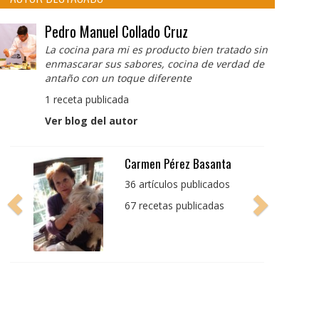
Pedro Manuel Collado Cruz
La cocina para mi es producto bien tratado sin
enmascarar sus sabores, cocina de verdad de
antaño con un toque diferente
1 receta publicada
Ver blog del autor
Pedro Manuel Collado
Cruz
La cocina para mi es
producto bien tratado
sin enmascarar sus
sabores, cocina de
verdad de antaño con
un toque diferente
1 receta publicada