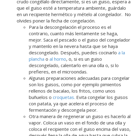
crudo congélalo directamente, si es un guiso, espera a
que el guiso esté a temperatura ambiente, guárdalo
en un recipiente hermético y mételo al congelador. No
olvides poner la fecha de congelación.
Para la descongelación el proceso es el
contrario, cuanto más lentamente se haga,
mejor. Saca el pescado o el guiso del congelador
y mantenlo en la nevera hasta que se haya
descongelado. Después, puedes cocinarlo
a la
plancha
o
al horno
, o, si es un guiso
descongelado, calentarlo en una olla o, si lo
prefieres, en el microondas.
Algunas preparaciones adecuadas para congelar
son los guisos, como por ejemplo pimientos
rellenos de bacalao, los fritos, como unos
buñuelos o
croquetas
.
Evita congelar los guisos
con patata, ya que acelera el proceso de
fermentación y descongela peor.
Otra manera de regenerar un guiso es hacerlo al
vapor. Coloca un vaso en el fondo de una olla y
coloca el recipiente con el guiso encima del vaso,
después llena la olla de agua hasta que cubra la