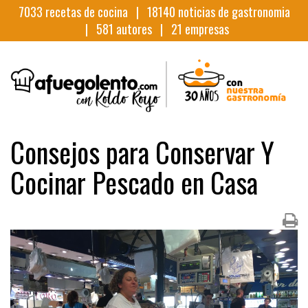
7033
recetas de cocina |
18140
noticias de gastronomia
|
581
autores |
21
empresas
Consejos para Conservar Y
Cocinar Pescado en Casa