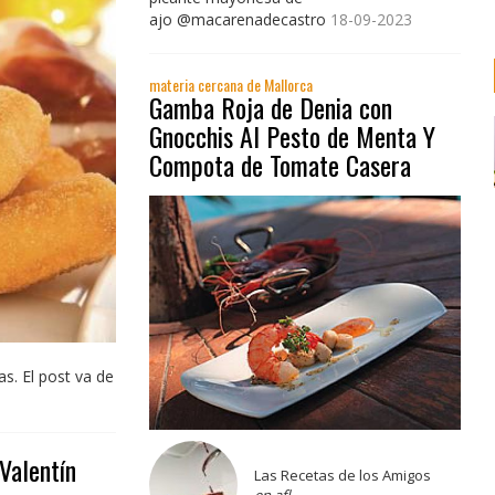
ajo @macarenadecastro
18-09-2023
materia cercana de Mallorca
Gamba Roja de Denia con
Gnocchis Al Pesto de Menta Y
Compota de Tomate Casera
s. El post va de
Valentín
Las Recetas de los Amigos
en afl