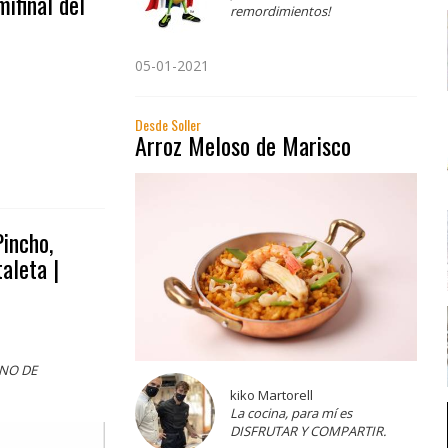
ifinal del
remordimientos!
05-01-2021
Desde Soller
Arroz Meloso de Marisco
incho,
taleta |
ANO DE
kiko Martorell
La cocina, para mí es
DISFRUTAR Y COMPARTIR.