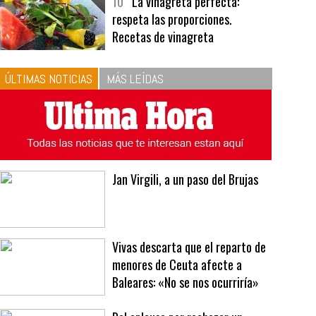
bavarois, tres recetas de premio |
Recetas y menús
10
La vinagreta perfecta:
respeta las proporciones.
Recetas de vinagreta
ÚLTIMAS NOTICIAS
MÁS LEÍDAS
Jan Virgili, a un paso del Brujas
Vivas descarta que el reparto de