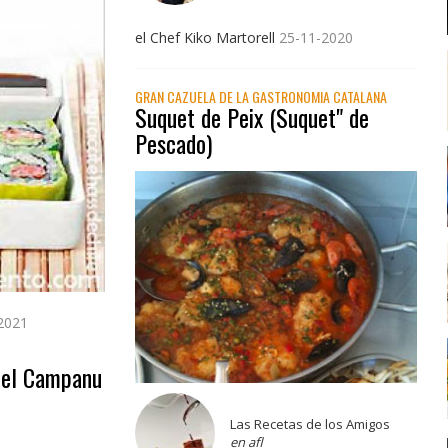
el Chef Kiko Martorell
25-11-2020
GRAN CAZUELA DE LA GASTRONOMIA CATALANA
Suquet de Peix (Suquet" de
Pescado)
2021
 del Campanu
Las Recetas de los Amigos
en afl