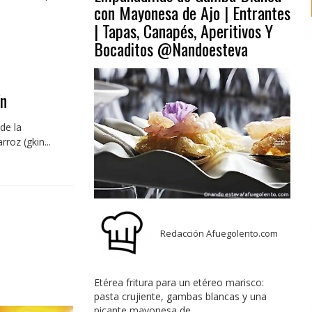
con Mayonesa de Ajo | Entrantes
| Tapas, Canapés, Aperitivos Y
Bocaditos @Nandoesteva
ín
de la
roz (gkin...
Redacción Afuegolento.com
Etérea fritura para un etéreo marisco:
pasta crujiente, gambas blancas y una
picante mayonesa de