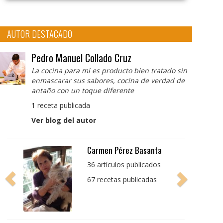
AUTOR DESTACADO
Pedro Manuel Collado Cruz
La cocina para mi es producto bien tratado sin
enmascarar sus sabores, cocina de verdad de
antaño con un toque diferente
1 receta publicada
Ver blog del autor
Pedro Manuel Collado
Cruz
La cocina para mi es
producto bien tratado
sin enmascarar sus
sabores, cocina de
verdad de antaño con