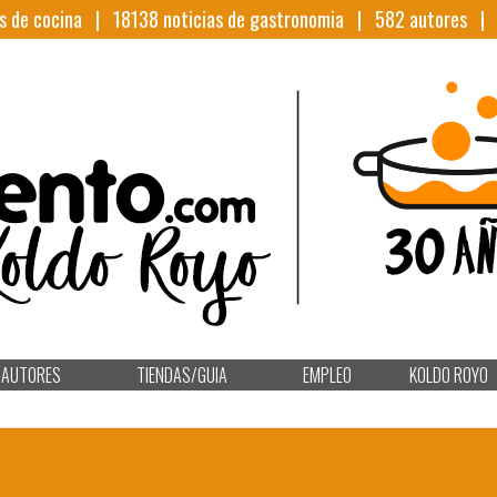
s de cocina |
18138
noticias de gastronomia |
582
autores 
AUTORES
TIENDAS/GUIA
EMPLEO
KOLDO ROYO