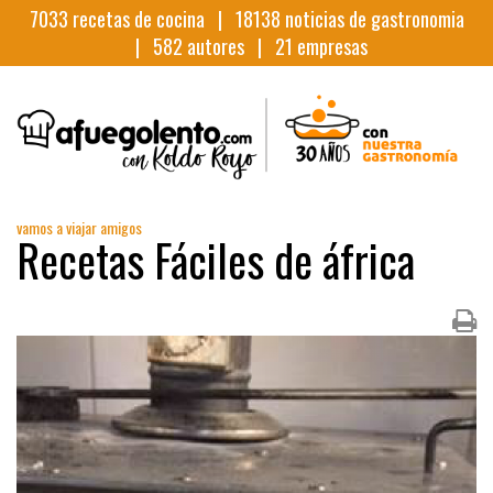
7033
recetas de cocina |
18138
noticias de gastronomia
|
582
autores |
21
empresas
vamos a viajar amigos
Recetas Fáciles de áfrica