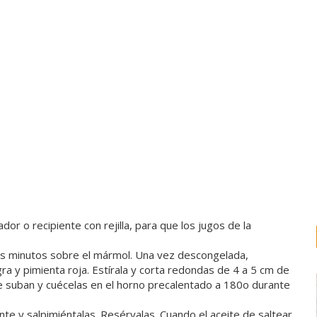
or o recipiente con rejilla, para que los jugos de la
os minutos sobre el mármol. Una vez descongelada,
ra y pimienta roja. Estírala y corta redondas de 4 a 5 cm de
ue suban y cuécelas en el horno precalentado a 180o durante
nte y salpimiéntalas. Resérvalas. Cuando el aceite de saltear