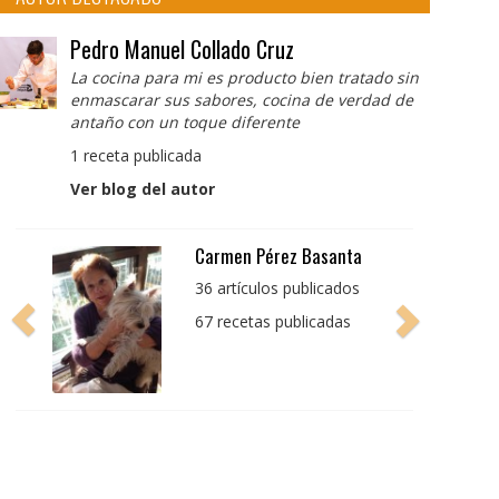
Pedro Manuel Collado Cruz
La cocina para mi es producto bien tratado sin
enmascarar sus sabores, cocina de verdad de
antaño con un toque diferente
1 receta publicada
Ver blog del autor
Pedro Manuel Collado
Cruz
La cocina para mi es
producto bien tratado
sin enmascarar sus
sabores, cocina de
verdad de antaño con
un toque diferente
1 receta publicada