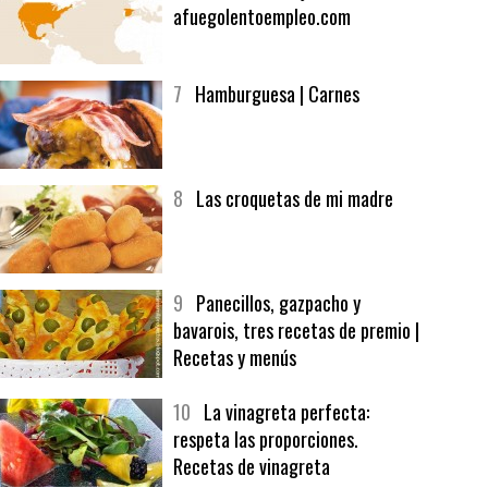
6
Bolsa de trabajo:
afuegolentoempleo.com
7
Hamburguesa | Carnes
8
Las croquetas de mi madre
9
Panecillos, gazpacho y
bavarois, tres recetas de premio |
Recetas y menús