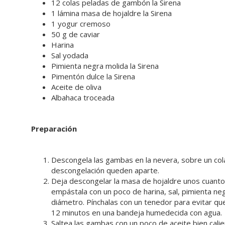
12 colas peladas de gambón la Sirena
1 lámina masa de hojaldre la Sirena
1 yogur cremoso
50 g de caviar
Harina
Sal yodada
Pimienta negra molida la Sirena
Pimentón dulce la Sirena
Aceite de oliva
Albahaca troceada
Preparación
Descongela las gambas en la nevera, sobre un colad
descongelación queden aparte.
Deja descongelar la masa de hojaldre unos cuant
empástala con un poco de harina, sal, pimienta neg
diámetro. Pínchalas con un tenedor para evitar q
12 minutos en una bandeja humedecida con agua.
Saltea las gambas con un poco de aceite bien calie