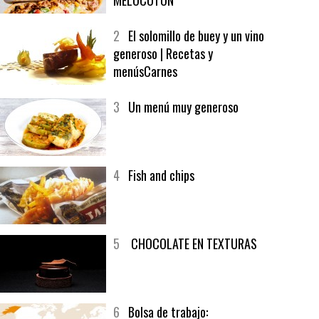
1
CRUNCH WRAP SUPREME CON
SOFRITO DE TOMATE AL CAFÉ Y
MELOCOTÓN
2
El solomillo de buey y un vino
generoso | Recetas y
menúsCarnes
3
Un menú muy generoso
4
Fish and chips
5
CHOCOLATE EN TEXTURAS