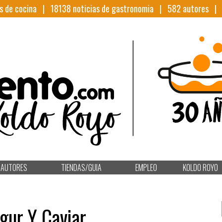
s de cocina |
18138
noticias de gastronomia |
582
autores 
AUTORES
TIENDAS/GUIA
EMPLEO
KOLDO ROYO
gur Y Caviar