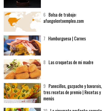
5
CHOCOLATE EN TEXTURAS
6
Bolsa de trabajo:
afuegolentoempleo.com
7
Hamburguesa | Carnes
8
Las croquetas de mi madre
9
Panecillos, gazpacho y bavarois,
tres recetas de premio | Recetas y
menús