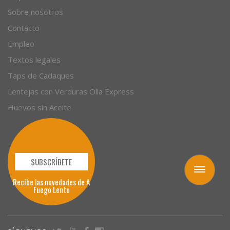
Sobre nosotros
Contacto
Empleo
Textos legales
Taps de Cadaques
Lentejas con Verduras Olla Express
Huevos sin Aceite
SUBSCRÍBETE
Toggle
Recibe las novedades de A
navigation
Fuego Lento