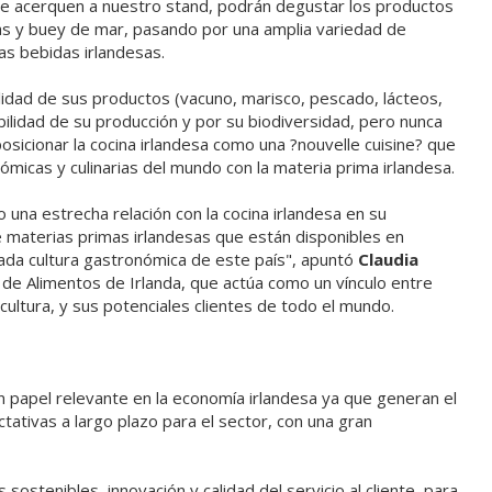
 se acerquen a nuestro stand, podrán degustar los productos
as y buey de mar, pasando por una amplia variedad de
s bebidas irlandesas.
calidad de sus productos (vacuno, marisco, pescado, lácteos,
bilidad de su producción y por su biodiversidad, pero nunca
 posicionar la cocina irlandesa como una ?nouvelle cuisine? que
micas y culinarias del mundo con la materia prima irlandesa.
una estrecha relación con la cocina irlandesa en su
e materias primas irlandesas que están disponibles en
ada cultura gastronómica de este país", apuntó
Claudia
a de Alimentos de Irlanda, que actúa como un vínculo entre
cultura, y sus potenciales clientes de todo el mundo.
 un papel relevante en la economía irlandesa ya que generan el
ativas a largo plazo para el sector, con una gran
sostenibles, innovación y calidad del servicio al cliente, para