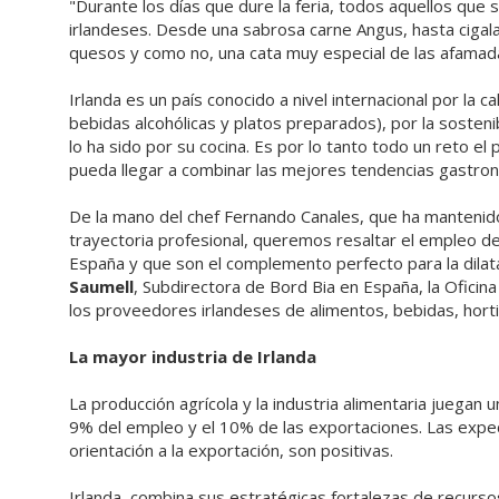
"Durante los días que dure la feria, todos aquellos que
irlandeses. Desde una sabrosa carne Angus, hasta cigal
quesos y como no, una cata muy especial de las afamada
Irlanda es un país conocido a nivel internacional por la 
bebidas alcohólicas y platos preparados), por la sosteni
lo ha sido por su cocina. Es por lo tanto todo un reto el
pueda llegar a combinar las mejores tendencias gastronó
De la mano del chef Fernando Canales, que ha mantenido 
trayectoria profesional, queremos resaltar el empleo d
España y que son el complemento perfecto para la dilat
Saumell
, Subdirectora de Bord Bia en España, la Oficin
los proveedores irlandeses de alimentos, bebidas, horti
La mayor industria de Irlanda
La producción agrícola y la industria alimentaria juegan
9% del empleo y el 10% de las exportaciones. Las expect
orientación a la exportación, son positivas.
Irlanda, combina sus estratégicas fortalezas de recursos 