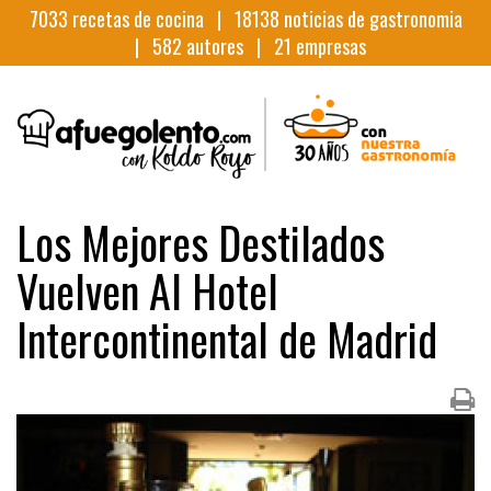
7033
recetas de cocina |
18138
noticias de gastronomia
|
582
autores |
21
empresas
Los Mejores Destilados
Vuelven Al Hotel
Intercontinental de Madrid