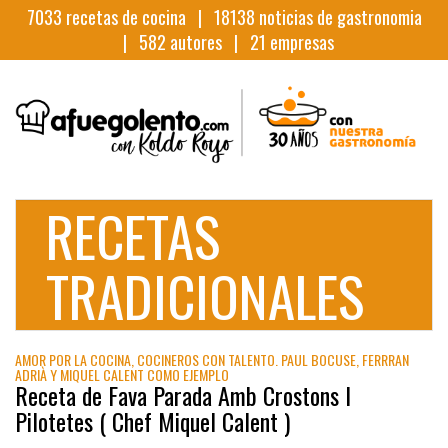
7033
recetas de cocina |
18138
noticias de gastronomia
|
582
autores |
21
empresas
RECETAS
TRADICIONALES
AMOR POR LA COCINA, COCINEROS CON TALENTO. PAUL BOCUSE, FERRRAN
ADRIÀ Y MIQUEL CALENT COMO EJEMPLO
Receta de Fava Parada Amb Crostons I
Pilotetes ( Chef Miquel Calent )