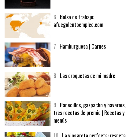
6
Bolsa de trabajo:
afuegolentoempleo.com
7
Hamburguesa | Carnes
8
Las croquetas de mi madre
9
Panecillos, gazpacho y bavarois,
tres recetas de premio | Recetas y
menús
10
La vinagreta perfecta: respeta