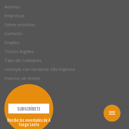
Recetas
Artículos
Autores
Empresas
Sobre nosotros
Contacto
Empleo
Textos legales
Taps de Cadaques
Lentejas con Verduras Olla Express
Huevos sin Aceite
Toggle
navigation
SUBSCRÍBETE