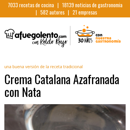
7033
recetas de cocina |
18139
noticias de gastronomia
|
582
autores |
21
empresas
una buena versión de la receta tradicional
Crema Catalana Azafranada
con Nata