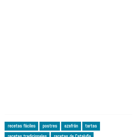
recetas fáciles
postres
azafrán
tartas
recetas tradicionales
recetas de Cataluña