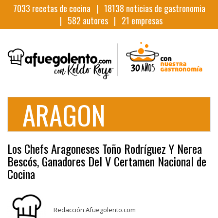
7033
recetas de cocina |
18138
noticias de gastronomia
|
582
autores |
21
empresas
ARAGON
Los Chefs Aragoneses Toño Rodríguez Y Nerea
Bescós, Ganadores Del V Certamen Nacional de
Cocina
Redacción Afuegolento.com