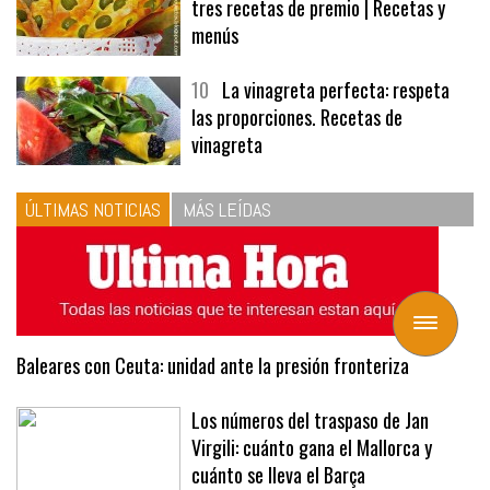
tres recetas de premio | Recetas y
menús
10
La vinagreta perfecta: respeta
las proporciones. Recetas de
vinagreta
ÚLTIMAS NOTICIAS
MÁS LEÍDAS
Toggle
navigation
Baleares con Ceuta: unidad ante la presión fronteriza
Los números del traspaso de Jan
Virgili: cuánto gana el Mallorca y
cuánto se lleva el Barça