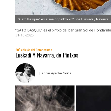
"Gato Basque" es el mejor pintxo 2025 de Euskadi y Navarra
“GATO BASQUE” es el pintxo del bar Gran Sol de Hondarribia
31-10-2025
20º edición del Campeonato
Euskadi Y Navarra, de Pintxos
Juancar Ayerbe Goitia