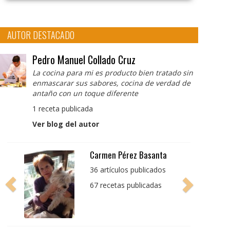
AUTOR DESTACADO
Pedro Manuel Collado Cruz
La cocina para mi es producto bien tratado sin
enmascarar sus sabores, cocina de verdad de
antaño con un toque diferente
1 receta publicada
Ver blog del autor
Pedro Manuel Collado
Cruz
La cocina para mi es
producto bien tratado
sin enmascarar sus
sabores, cocina de
verdad de antaño con