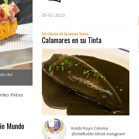
05-02-2023
Un clásico de la cocina Vasca
Calamares en su Tinta
ión del
rriko Pintxo
dio Mundo
Koldo Royo Coloma
@chefkoldo tiktok instagram