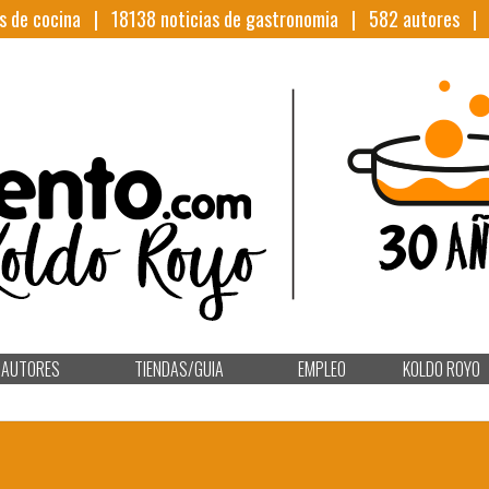
s de cocina |
18138
noticias de gastronomia |
582
autores 
AUTORES
TIENDAS/GUIA
EMPLEO
KOLDO ROYO