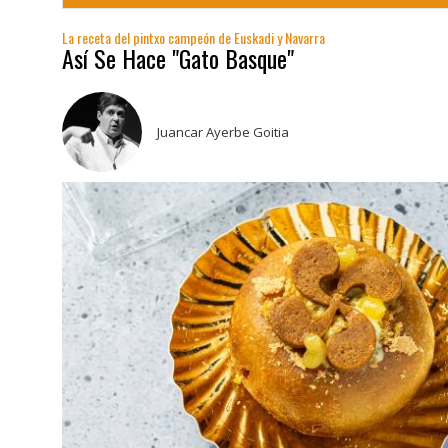
La receta del pintxo campeón de Euskadi y Navarra
Así Se Hace "Gato Basque"
Juancar Ayerbe Goitia