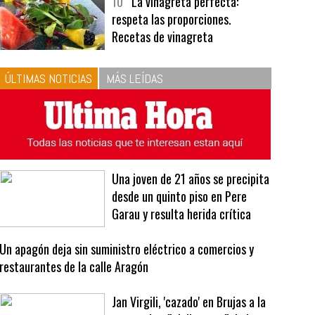
bavarois, tres recetas de premio |
Recetas y menús
10
La vinagreta perfecta:
respeta las proporciones.
Recetas de vinagreta
ÚLTIMAS NOTICIAS
MÁS LEÍDAS
Una joven de 21 años se precipita
desde un quinto piso en Pere
Garau y resulta herida crítica
Un apagón deja sin suministro eléctrico a comercios y