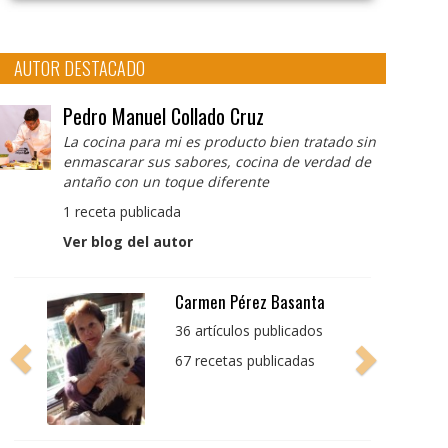
AUTOR DESTACADO
Pedro Manuel Collado Cruz
La cocina para mi es producto bien tratado sin
enmascarar sus sabores, cocina de verdad de
antaño con un toque diferente
1 receta publicada
Ver blog del autor
Pedro Manuel Collado
Cruz
La cocina para mi es
producto bien tratado
sin enmascarar sus
sabores, cocina de
verdad de antaño con