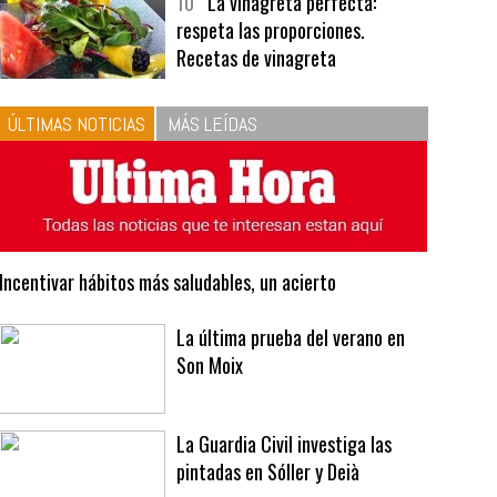
bavarois, tres recetas de premio |
Recetas y menús
10
La vinagreta perfecta:
respeta las proporciones.
Recetas de vinagreta
ÚLTIMAS NOTICIAS
MÁS LEÍDAS
Incentivar hábitos más saludables, un acierto
La última prueba del verano en
Son Moix