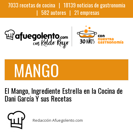
7033
recetas de cocina |
18139
noticias de gastronomia
|
582
autores |
21
empresas
MANGO
El Mango, Ingrediente Estrella en la Cocina de
Dani García Y sus Recetas
Redacción Afuegolento.com