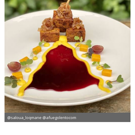
@saloua_loqmane @afuegolentocom