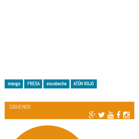
mango
FRESA
escabeche
ATÚN ROJO
SÍGUENOS