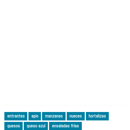
entrantes
apio
manzanas
nueces
hortalizas
quesos
queso azul
ensaladas frías