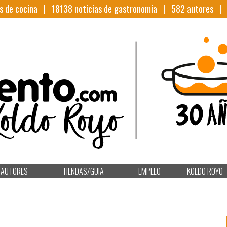
s de cocina |
18138
noticias de gastronomia |
582
autores 
AUTORES
TIENDAS/GUIA
EMPLEO
KOLDO ROYO