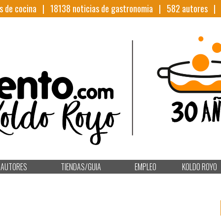
s de cocina |
18138
noticias de gastronomia |
582
autores 
AUTORES
TIENDAS/GUIA
EMPLEO
KOLDO ROYO