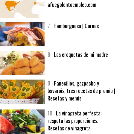
6
Bolsa de trabajo:
afuegolentoempleo.com
7
Hamburguesa | Carnes
8
Las croquetas de mi madre
9
Panecillos, gazpacho y
bavarois, tres recetas de premio |
Recetas y menús