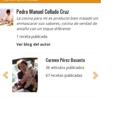
Pedro Manuel Collado Cruz
La cocina para mi es producto bien tratado sin
enmascarar sus sabores, cocina de verdad de
antaño con un toque diferente
1 receta publicada
Ver blog del autor
Pedro Manuel Collado
Cruz
La cocina para mi es
producto bien tratado
sin enmascarar sus
sabores, cocina de
verdad de antaño con
un toque diferente
1 receta publicada