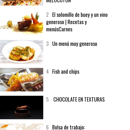
1
CRUNCH WRAP SUPREME CON
SOFRITO DE TOMATE AL CAFÉ Y
MELOCOTÓN
2
El solomillo de buey y un vino
generoso | Recetas y
menúsCarnes
3
Un menú muy generoso
4
Fish and chips
5
CHOCOLATE EN TEXTURAS