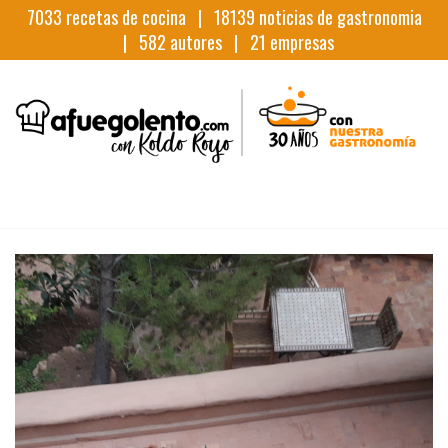
7033
recetas de cocina |
18139
noticias de gastronomia
|
582
autores |
21
empresas