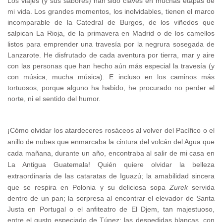
Los viajes (y sus sabores) han sido claves en muchas etapas de
mi vida. Los grandes momentos, los inolvidables, tienen el marco
incomparable de la Catedral de Burgos, de los viñedos que
salpican La Rioja, de la primavera en Madrid o de los camellos
listos para emprender una travesía por la negrura sosegada de
Lanzarote. He disfrutado de cada aventura por tierra, mar y aire
con las personas que han hecho aún más especial la travesía (y
con música, mucha música). E incluso en los caminos más
tortuosos, porque alguno ha habido, he procurado no perder el
norte, ni el sentido del humor.
¡Cómo olvidar los atardeceres rosáceos al volver del Pacífico o el
anillo de nubes que enmarcaba la cintura del volcán del Agua que
cada mañana, durante un año, encontraba al salir de mi casa en
La Antigua Guatemala! Quién quiere olvidar la belleza
extraordinaria de las cataratas de Iguazú
; la amabilidad sincera
que se respira en Polonia y su deliciosa sopa
Zurek
servida
dentro de un pan; la sorpresa al encontrar el elevador de Santa
Justa en Portugal o el anfiteatro de El Djem, tan majestuoso,
entre el gusto especiado de Túnez; las despedidas blancas, con