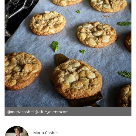
@mariacosbel @afuegolentocom
Maria Cosbel