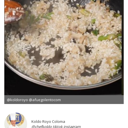
@koldoroyo @afuegolentocom
Koldo Royo Coloma
@chefkoldo tiktok instagram