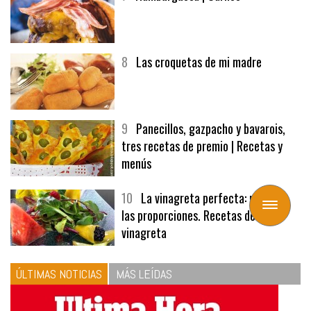
8
Las croquetas de mi madre
9
Panecillos, gazpacho y bavarois,
tres recetas de premio | Recetas y
menús
10
La vinagreta perfecta: respeta
Toggle
las proporciones. Recetas de
navigation
vinagreta
ÚLTIMAS NOTICIAS
MÁS LEÍDAS