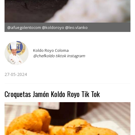
@afuegolentocom @koldoroyo @leo.vlanko
Koldo Royo Coloma
@chefkoldo tiktok instagram
27-05-2024
Croquetas Jamón Koldo Royo Tik Tok