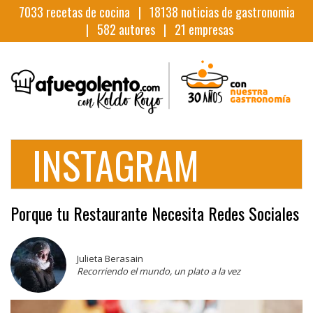
7033
recetas de cocina |
18138
noticias de gastronomia
|
582
autores |
21
empresas
INSTAGRAM
Porque tu Restaurante Necesita Redes Sociales
Julieta Berasain
Recorriendo el mundo, un plato a la vez