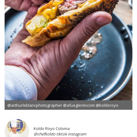
@arthurleblancphotographer @afueglentocom @koldoroyo
Koldo Royo Coloma
@chefkoldo tiktok instagram