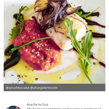
@anushkiscake @afuegolentocom
Ana De la Cruz
Me fascina la repostería, no hay tarta o postre en el