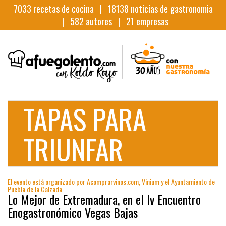
7033
recetas de cocina |
18138
noticias de gastronomia
|
582
autores |
21
empresas
TAPAS PARA
TRIUNFAR
El evento está organizado por Acomprarvinos.com, Vinium y el Ayuntamiento de
Puebla de la Calzada
Lo Mejor de Extremadura, en el Iv Encuentro
Enogastronómico Vegas Bajas