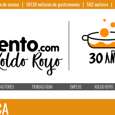
s de cocina |
18138
noticias de gastronomia |
582
autores 
AUTORES
TIENDAS/GUIA
EMPLEO
KOLDO ROYO
CA