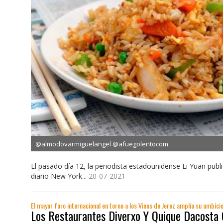
@almodovarmiguelangel @afuegolentocom
El pasado día 12, la periodista estadounidense Li Yuan publ
diario New York...
20-07-2021
El mayor foro internacional en torno a los Vinos de Jerez amplía su ambic
Los Restaurantes Diverxo Y Quique Dacosta