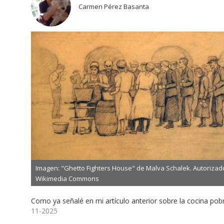
Carmen Pérez Basanta
Imagen: "Ghetto Fighters House" de Malva Schalek. Autorizad
Wikimedia Commons
Como ya señalé en mi artículo anterior sobre la cocina pobr
11-2025