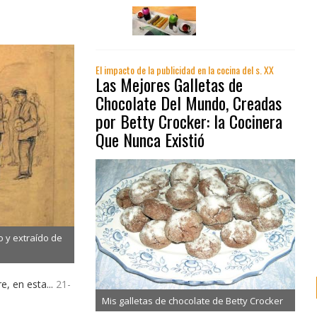
El impacto de la publicidad en la cocina del s. XX
Las Mejores Galletas de
Chocolate Del Mundo, Creadas
por Betty Crocker: la Cocinera
Que Nunca Existió
o y extraído de
e, en esta...
21-
Mis galletas de chocolate de Betty Crocker