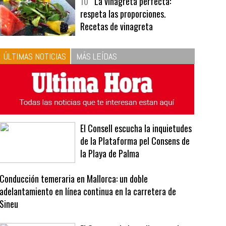
bavarois, tres recetas de premio |
Recetas y menús
10
La vinagreta perfecta:
respeta las proporciones.
Recetas de vinagreta
ÚLTIMAS NOTICIAS
MÁS LEÍDAS
El Consell escucha la inquietudes
de la Plataforma pel Consens de
la Playa de Palma
Conducción temeraria en Mallorca: un doble