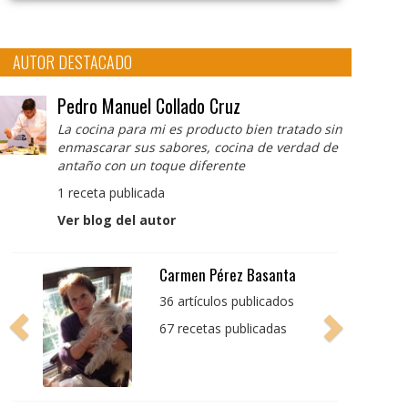
AUTOR DESTACADO
Pedro Manuel Collado Cruz
La cocina para mi es producto bien tratado sin
enmascarar sus sabores, cocina de verdad de
antaño con un toque diferente
1 receta publicada
Ver blog del autor
Pedro Manuel Collado
Cruz
La cocina para mi es
producto bien tratado
sin enmascarar sus
sabores, cocina de
verdad de antaño con