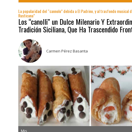
La popularidad del “cannolo” debida a El Padrino, y al trasfondo musical d
Rusticana”
Los “canolli” un Dulce Milenario Y Extraordin
Tradición Siciliana, Que Ha Trascendido Fron
Carmen Pérez Basanta
Mis