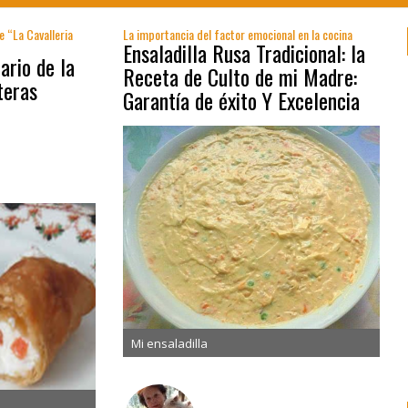
e “La Cavalleria
La importancia del factor emocional en la cocina
Ensaladilla Rusa Tradicional: la
ario de la
Receta de Culto de mi Madre:
teras
Garantía de éxito Y Excelencia
Mi ensaladilla