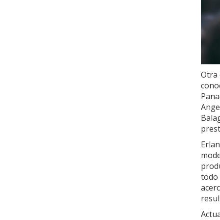
Otra
conoc
Panad
Angel
Balag
prest
Erlan
mode
produ
todo 
acerc
resul
Actua