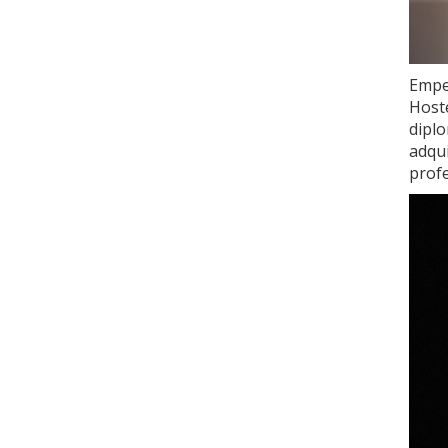
Empe
Hoste
dipl
adqu
profe