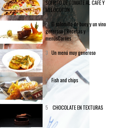
SOFRITO DE TOMATE AL CAFÉ Y
MELOCOTÓN
2
El solomillo de buey y un vino
generoso | Recetas y
menúsCarnes
3
Un menú muy generoso
4
Fish and chips
5
CHOCOLATE EN TEXTURAS