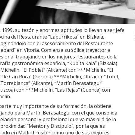
 1999, su tesón y enormes aptitudes lo llevan a ser Jefe
cina del Restaurante “Lapurriketa” en Bizkaia,
aginándolo con el asesoramiento del Restaurante
ebard” en Vitoria. Comienza su sólida trayectoria
sional trabajando en los mejores restaurantes de la
afía gastronómica española, “Kubita Kaia” (Bizkaia)
Michelín, “El Poblet” (Alicante) con ***Michelín, “El
r de Can Roca” (Gerona) ***Michelín, Obrador “Totel,
Torreblanca” (Alicante), “Martín Berasategui”
uzcoa) con ***Michelín, “Las Rejas” (Cuenca) con
elín.
parte muy importante de su formación, la obtiene
ajando para Martín Berasategui con el que consolida
elación personal y profesional que va más allá de la
proximidad “Mentor y Discípulo”, por la que es
iado en Madrid Fusión como uno de sus mejores