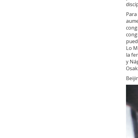
discí
Para
aumen
cong
cong
pued
Lo M
la fe
y Ná
Osak
Beij