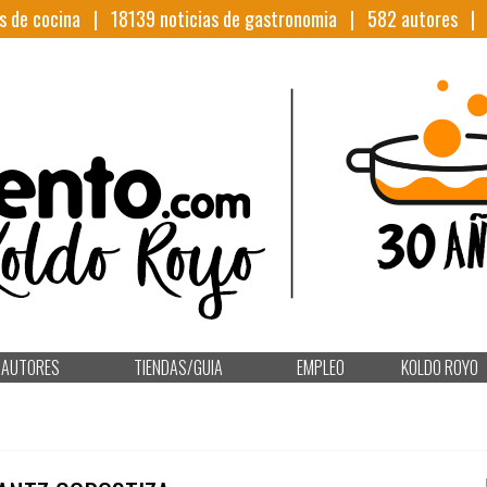
s de cocina |
18139
noticias de gastronomia |
582
autores 
AUTORES
TIENDAS/GUIA
EMPLEO
KOLDO ROYO