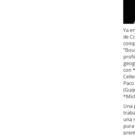
Ya en
de Co
comp
“Boul
profe
geogr
con *
Celle
Paco 
(Guip
*Mich
Una 
trab
una r
pura 
prem