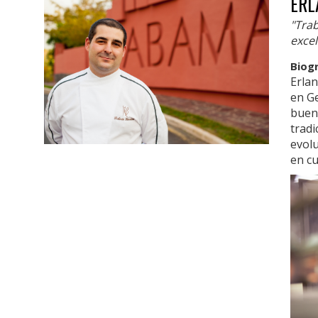
ERL
"Tra
excel
Biog
Erlan
en Ge
buen
tradi
evolu
en cu