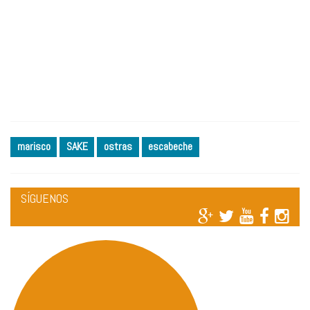
marisco
SAKE
ostras
escabeche
SÍGUENOS