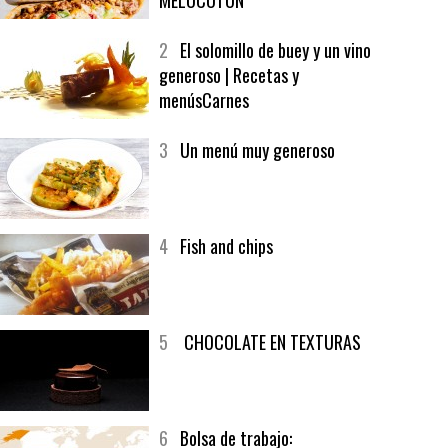
1
CRUNCH WRAP SUPREME CON
SOFRITO DE TOMATE AL CAFÉ Y
MELOCOTÓN
2
El solomillo de buey y un vino
generoso | Recetas y
menúsCarnes
3
Un menú muy generoso
4
Fish and chips
5
CHOCOLATE EN TEXTURAS