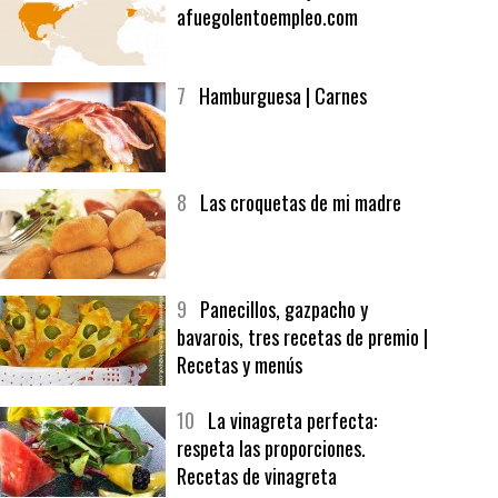
6
Bolsa de trabajo:
afuegolentoempleo.com
7
Hamburguesa | Carnes
8
Las croquetas de mi madre
9
Panecillos, gazpacho y
bavarois, tres recetas de premio |
Recetas y menús