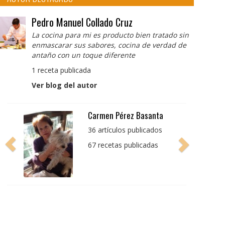
Pedro Manuel Collado Cruz
La cocina para mi es producto bien tratado sin
enmascarar sus sabores, cocina de verdad de
antaño con un toque diferente
1 receta publicada
Ver blog del autor
Pedro Manuel Collado
Cruz
La cocina para mi es
producto bien tratado
sin enmascarar sus
sabores, cocina de
verdad de antaño con
un toque diferente
1 receta publicada