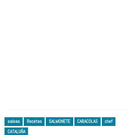
salsas
Recetas
SALMONETE
CARACOLAS
chef
CATALUÑA