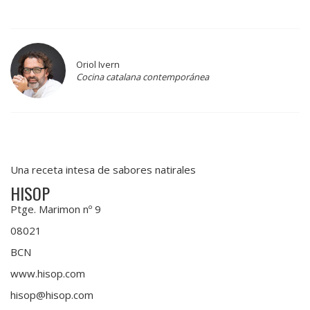
Oriol Ivern
Cocina catalana contemporánea
Una receta intesa de sabores natirales
HISOP
Ptge. Marimon nº 9
08021
BCN
www.hisop.com
hisop@hisop.com