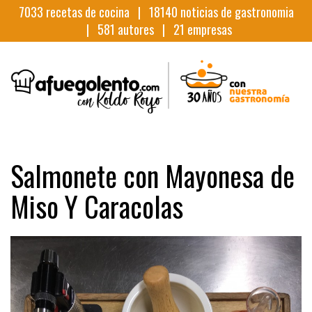
7033
recetas de cocina |
18140
noticias de gastronomia
|
581
autores |
21
empresas
Salmonete con Mayonesa de
Miso Y Caracolas