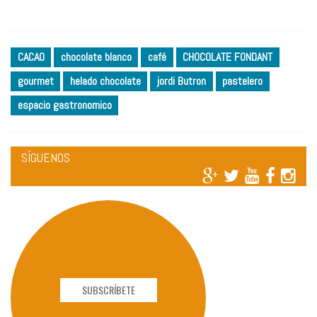
CACAO
chocolate blanco
café
CHOCOLATE FONDANT
gourmet
helado chocolate
jordi Butron
pastelero
espacio gastronomico
SÍGUENOS
SUBSCRÍBETE