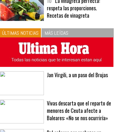
bavarois, tres recetas de premio |
Recetas y menús
10
La vinagreta perfecta:
respeta las proporciones.
Recetas de vinagreta
ÚLTIMAS NOTICIAS
MÁS LEÍDAS
Jan Virgili, a un paso del Brujas
Vivas descarta que el reparto de