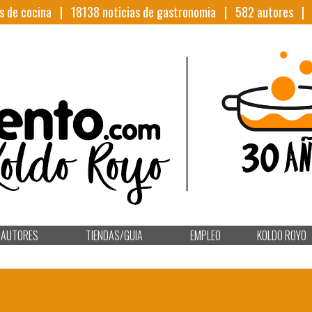
s de cocina |
18138
noticias de gastronomia |
582
autores 
AUTORES
TIENDAS/GUIA
EMPLEO
KOLDO ROYO