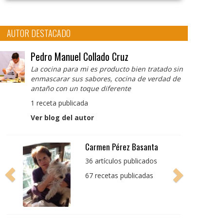
AUTOR DESTACADO
Pedro Manuel Collado Cruz
La cocina para mi es producto bien tratado sin
enmascarar sus sabores, cocina de verdad de
antaño con un toque diferente
1 receta publicada
Ver blog del autor
Pedro Manuel Collado
Cruz
La cocina para mi es
producto bien tratado
sin enmascarar sus
sabores, cocina de
verdad de antaño con