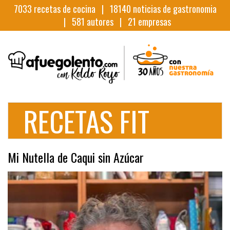
7033
recetas de cocina |
18140
noticias de gastronomia
|
581
autores |
21
empresas
RECETAS FIT
Mi Nutella de Caqui sin Azúcar