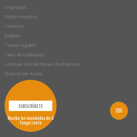
Empresas
Sobre nosotros
Contacto
Empleo
Textos legales
Taps de Cadaques
Lentejas con Verduras Olla Express
Huevos sin Aceite
SUBSCRÍBETE
Toggle
Recibe las novedades de A
navigation
Fuego Lento