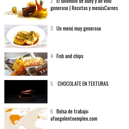
2
El solomillo de buey y un vino
generoso | Recetas y menúsCarnes
3
Un menú muy generoso
4
Fish and chips
5
CHOCOLATE EN TEXTURAS
6
Bolsa de trabajo:
afuegolentoempleo.com