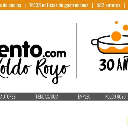
s de cocina |
18138
noticias de gastronomia |
582
autores 
AUTORES
TIENDAS/GUIA
EMPLEO
KOLDO ROYO