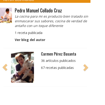
Pedro Manuel Collado Cruz
La cocina para mi es producto bien tratado sin
enmascarar sus sabores, cocina de verdad de
antaño con un toque diferente
1 receta publicada
Ver blog del autor
Pedro Manuel Collado
Cruz
La cocina para mi es
producto bien tratado
sin enmascarar sus
sabores, cocina de
verdad de antaño con
un toque diferente
1 receta publicada