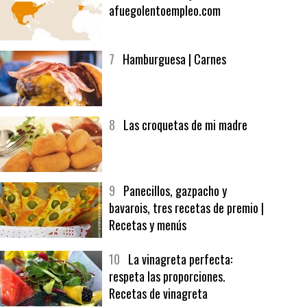
6
Bolsa de trabajo:
afuegolentoempleo.com
7
Hamburguesa | Carnes
8
Las croquetas de mi madre
9
Panecillos, gazpacho y
bavarois, tres recetas de premio |
Recetas y menús