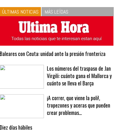
10
La vinagreta perfecta:
respeta las proporciones.
Recetas de vinagreta
ÚLTIMAS NOTICIAS
MÁS LEÍDAS
Baleares con Ceuta: unidad ante la presión fronteriza
Los números del traspaso de Jan
Virgili: cuánto gana el Mallorca y
cuánto se lleva el Barça
¡A correr, que viene la poli!,
tropezones y aceras que pueden