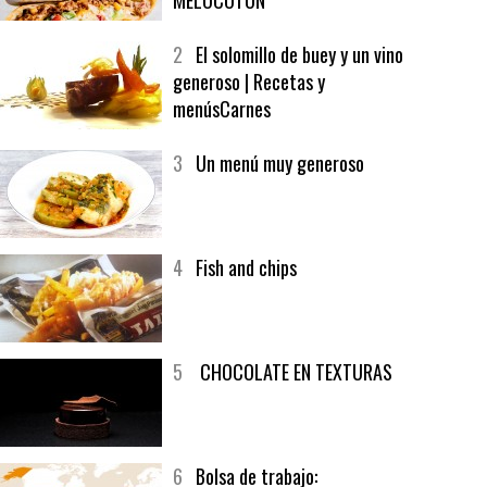
1
CRUNCH WRAP SUPREME CON
SOFRITO DE TOMATE AL CAFÉ Y
MELOCOTÓN
2
El solomillo de buey y un vino
generoso | Recetas y
menúsCarnes
3
Un menú muy generoso
4
Fish and chips
5
CHOCOLATE EN TEXTURAS