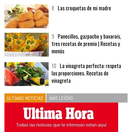
8
Las croquetas de mi madre
9
Panecillos, gazpacho y bavarois,
tres recetas de premio | Recetas y
menús
10
La vinagreta perfecta: respeta
las proporciones. Recetas de
vinagreta
ÚLTIMAS NOTICIAS
MÁS LEÍDAS