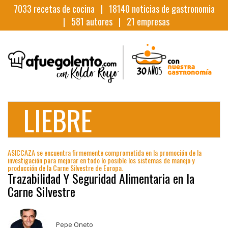
7033
recetas de cocina |
18140
noticias de gastronomia
|
581
autores |
21
empresas
LIEBRE
ASICCAZA se encuentra firmemente comprometida en la promoción de la
investigación para mejorar en todo lo posible los sistemas de manejo y
producción de la Carne Silvestre de Europa.
Trazabilidad Y Seguridad Alimentaria en la
Carne Silvestre
Pepe Oneto