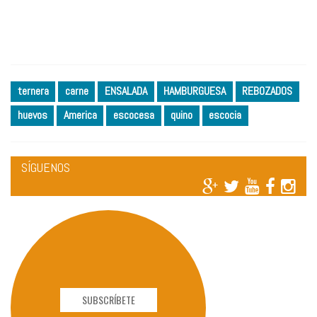
ternera
carne
ENSALADA
HAMBURGUESA
REBOZADOS
huevos
America
escocesa
quino
escocia
SÍGUENOS
SUBSCRÍBETE