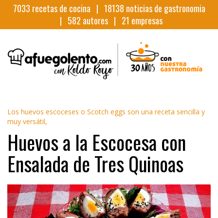
7033
recetas de cocina |
18138
noticias de gastronomia
|
582
autores |
21
empresas
Los huevos escoceses o Scotch eggs son una receta sencilla y
muy versátil,
Huevos a la Escocesa con
Ensalada de Tres Quinoas