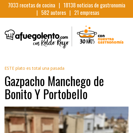
7033
recetas de cocina |
18138
noticias de gastronomia
|
582
autores |
21
empresas
ESTE plato es total una pasada
Gazpacho Manchego de
Bonito Y Portobello