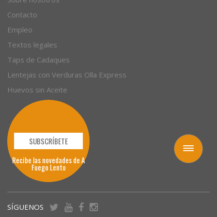
Empresas
Sobre nosotros
Contacto
Empleo
Textos legales
Taps de Cadaques
Lentejas con Verduras Olla Express
Huevos sin Aceite
Toggle
navigation
SUBSCRÍBETE
Recibe las novedades de A
Fuego Lento