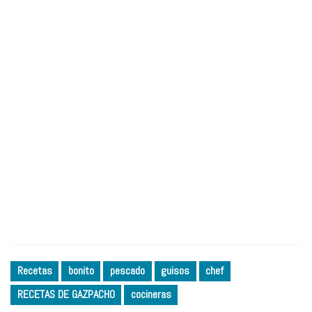
Recetas
bonito
pescado
guisos
chef
RECETAS DE GAZPACHO
cocineras