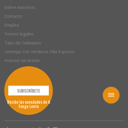
Sobre nosotros
Contacto
Empleo
Textos legales
Taps de Cadaques
Lentejas con Verduras Olla Express
Huevos sin Aceite
SUBSCRÍBETE
Toggle
Recibe las novedades de A
navigation
Fuego Lento