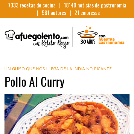
7033
recetas de cocina |
18140
noticias de gastronomia
|
581
autores |
21
empresas
UN GUISO QUE NOS LLEGA DE LA INDIA NO PICANTE
Pollo Al Curry