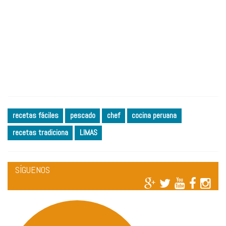
recetas fáciles
pescado
chef
cocina peruana
recetas tradiciona
LIMAS
SÍGUENOS