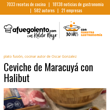
7033
recetas de cocina |
18138
noticias de gastronomia
|
582
autores |
21
empresas
plato fusión, cocinar autor de Oscar Gonzalez
Ceviche de Maracuyá con
Halibut