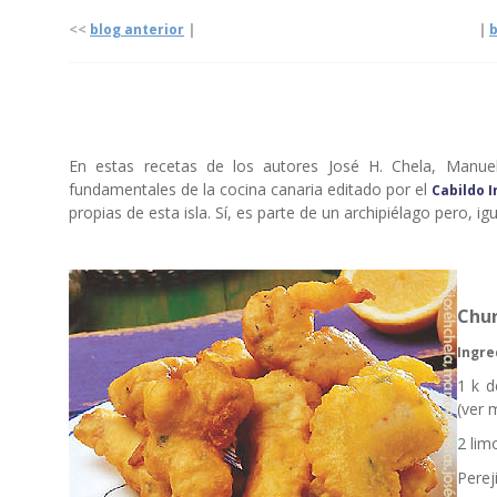
<<
blog anterior
| |
b
En estas recetas de los autores José H. Chela, Manuel 
fundamentales de la cocina canaria editado por el
Cabildo I
propias de esta isla. Sí, es parte de un archipiélago pero, ig
Chur
Ingre
1 k d
(ver 
2 lim
Pereji