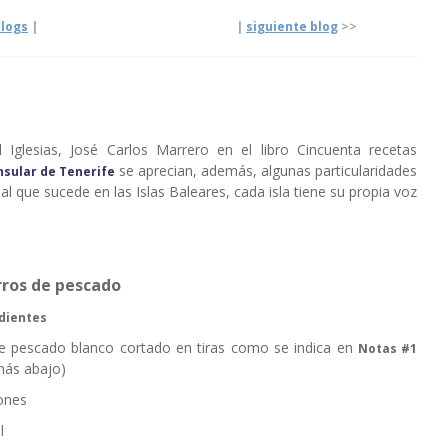
logs
|
|
siguiente blog
>>
Iglesias, José Carlos Marrero en el libro Cincuenta recetas
se aprecian, además, algunas particularidades
nsular de Tenerife
ual que sucede en las Islas Baleares, cada isla tiene su propia voz
ros de pescado
dientes
e pescado blanco cortado en tiras como se indica en
Notas #1
más abajo)
ones
l