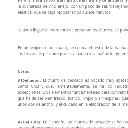
Para la masa se toma la mitad de la harina y se añade la le
la cucharada de vino añejo, con un poco de sal, trabajando
elástica, que se deja reposar unos quince minutos
Cuando llegue el momento de preparar los churros, se pon
En un recipiente adecuado, se coloca el resto de la harina
los trozos de pescado por esta harina y se bañan luego en 
Notas
El churro de pescado es bocado muy apetecib
#1Del autor:
Santa Cruz y que, lamentablemente, se ha ido industr
excepciones. Dos elementos fundamentales para convertirlo
que ha de ser bien fresco, blanco, limpio y sin espinas, qu
unos dos de ancho- y el cuidado en la elaboración de la m
En Tenerife, los churros de pescado se han c
#2 Del autor:
localidad marinera de San Andrés, en Santa Cruz. Son e