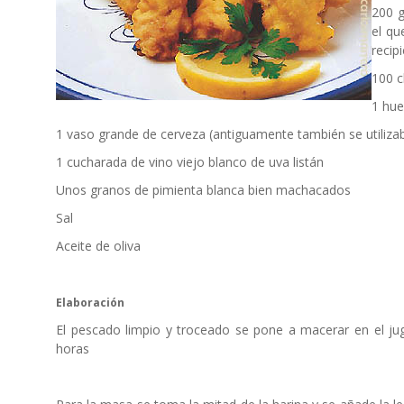
200 g
el qu
recip
100 c
1 hu
1 vaso grande de cerveza (antiguamente también se utilizab
1 cucharada de vino viejo blanco de uva listán
Unos granos de pimienta blanca bien machacados
Sal
Aceite de oliva
Elaboración
El pescado limpio y troceado se pone a macerar en el jug
horas