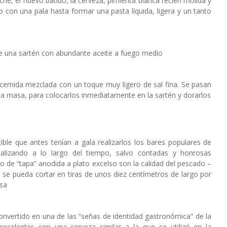
che, el huevo batido, la cerveza, pimienta blanca recién molida y
 con una pala hasta formar una pasta líquida, ligera y un tanto
e una sartén con abundante aceite a fuego medio
 cernida mezclada con un toque muy ligero de sal fina. Se pasan
la masa, para colocarlos inmediatamente en la sartén y dorarlos
le que antes tenían a gala realizarlos los bares populares de
ializando a lo largo del tiempo, salvo contadas y honrosas
 de “tapa” anodida a plato excelso son la calidad del pescado –
e se pueda cortar en tiras de unos diez centímetros de largo por
asa
onvertido en una de las “señas de identidad gastronómica” de la
xcelentes con una cerveza similar a la que se utilizó en la