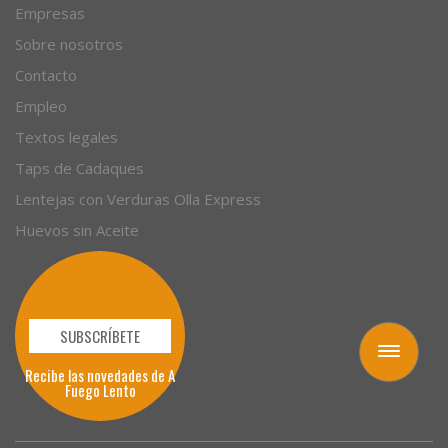
Empresas
Sobre nosotros
Contacto
Empleo
Textos legales
Taps de Cadaques
Lentejas con Verduras Olla Express
Huevos sin Aceite
SUBSCRÍBETE
Toggle
Recibe las novedades de A
navigation
Fuego Lento