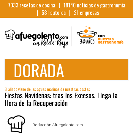
7033
recetas de cocina |
18140
noticias de gastronomia
|
581
autores |
21
empresas
DORADA
El aliado viene de las aguas marinas de nuestras costas
Fiestas Navideñas: tras los Excesos, Llega la
Hora de la Recuperación
Redacción Afuegolento.com