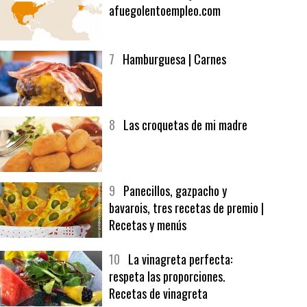
6
Bolsa de trabajo:
afuegolentoempleo.com
7
Hamburguesa | Carnes
8
Las croquetas de mi madre
9
Panecillos, gazpacho y
bavarois, tres recetas de premio |
Recetas y menús