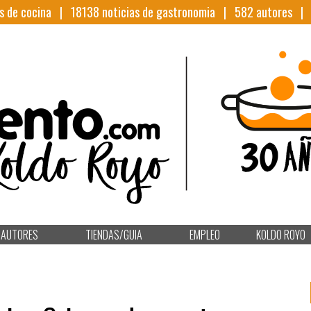
s de cocina |
18138
noticias de gastronomia |
582
autores 
AUTORES
TIENDAS/GUIA
EMPLEO
KOLDO ROYO