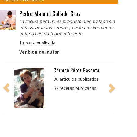
Pedro Manuel Collado Cruz
La cocina para mi es producto bien tratado sin
enmascarar sus sabores, cocina de verdad de
antaño con un toque diferente
1 receta publicada
Ver blog del autor
Pedro Manuel Collado
Cruz
La cocina para mi es
producto bien tratado
sin enmascarar sus
sabores, cocina de
verdad de antaño con
un toque diferente
1 receta publicada