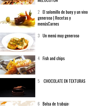
1
CRUNCH WRAP SUPREME CON
SOFRITO DE TOMATE AL CAFÉ Y
MELOCOTÓN
2
El solomillo de buey y un vino
generoso | Recetas y
menúsCarnes
3
Un menú muy generoso
4
Fish and chips
5
CHOCOLATE EN TEXTURAS